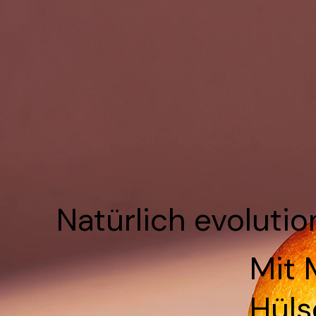
Natürlich evoluti
Mit 
Hüls