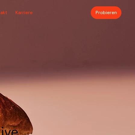
akt
Karriere
Probieren
tive