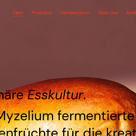
Farm
Produkte
Fermentation
Über Uns
Kont
onäre
Esskultur
.
Myzelium fermentierte
enfrüchte für die krea