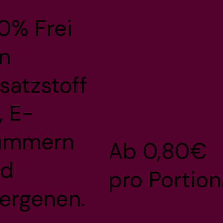
0% Frei
n
satzstoff
, E-
ummern
Ab 0,80€
nd
pro Portion
lergenen.