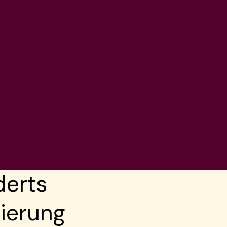
derts
ierung