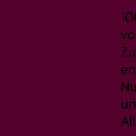
10
vo
Zu
en
N
u
Al