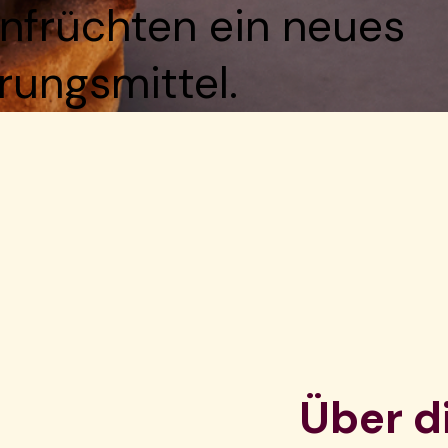
nfrüchten ein neues
ungsmittel.
Über d