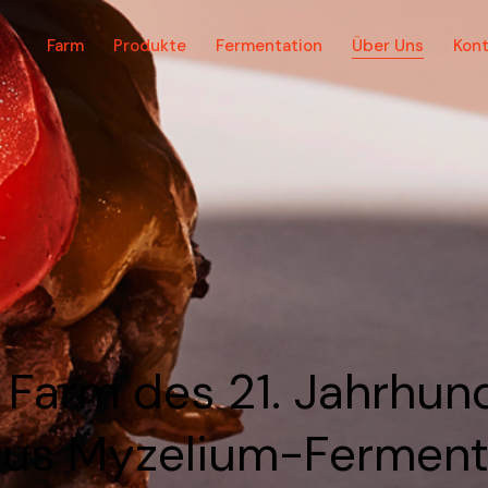
Farm
Produkte
Fermentation
Über Uns
Kont
r Farm des 21. Jahrhun
aus Myzelium-Ferment