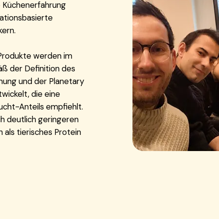
he Küchenerfahrung
tationsbasierte
kern.
Produkte werden im
ß der Definition des
chung und der Planetary
ickelt, die eine
ucht-Anteils empfiehlt.
h deutlich geringeren
als tierisches Protein