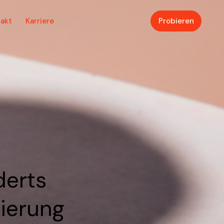
akt
Karriere
Probieren
derts
ierung