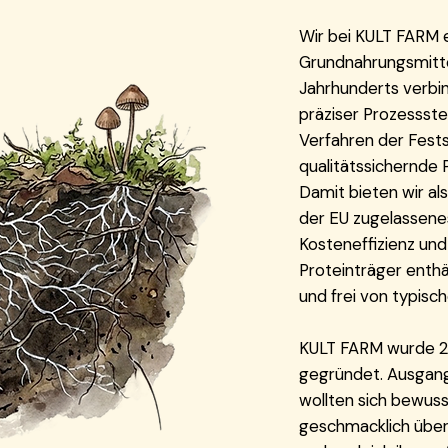
Wir bei KULT FARM e
Grundnahrungsmittel
Jahrhunderts verbin
präziser Prozessste
Verfahren der Fest
qualitätssichernde 
Damit bieten wir als
der EU zugelassenes
Kosteneffizienz und
Proteinträger enthäl
und frei von typisc
KULT FARM wurde 20
gegründet. Ausgang
wollten sich bewus
geschmacklich überz